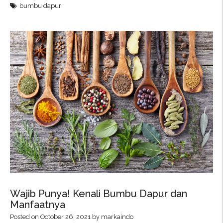
bumbu dapur
Wajib Punya! Kenali Bumbu Dapur dan
Manfaatnya
Posted on
October 26, 2021
by
markaindo