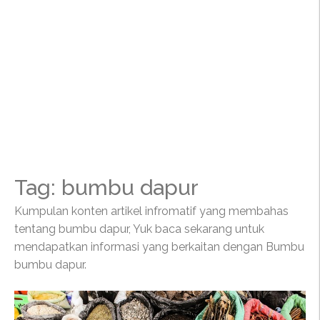
Tag: bumbu dapur
Kumpulan konten artikel infromatif yang membahas
tentang bumbu dapur, Yuk baca sekarang untuk
mendapatkan informasi yang berkaitan dengan Bumbu
bumbu dapur.