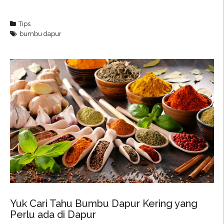
Tips
bumbu dapur
Yuk Cari Tahu Bumbu Dapur Kering yang
Perlu ada di Dapur