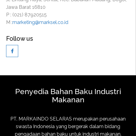
Jawa Barat 16810
P : (021) 87920515
M :
marketing@marksel.co.id
Follow us
Penyedia Bahan Baku Industri
Makanan
PT. MARKAINDO SELARAS merupakan perusahaan
swasta Indonesia yang bergerak dalam bidang
pengadaan bahan baku untuk industri makanan.