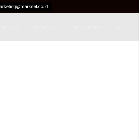
arketing@marksel.co.id
ntang Kami
Partner Kami
Hubungi Kami