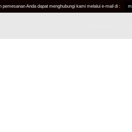
an pemesanan Anda dapat menghubungi kami melalui e-mail di :
m
Produk Kami
Te