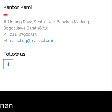
Kantor Kami
Jl. Lintang Raya, Sentul, Kec. Babakan Madang,
Bogor, Jawa Barat 16810
P : (021) 87920515
M :
marketing@marksel.co.id
Follow us
anan