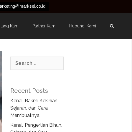
arketing@marksel.co.id
ntang Kami
Partner Kami
Hubungi Kami
Recent Posts
Kenali Bakmi Kekinian,
Sejarah, dan Cara
Membuatnya
Kenali Pengertian Bihun,