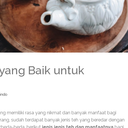
 yang Baik untuk
indo
ng memiliki rasa yang nikmat dan banyak manfaat bagi
arang, sudah terdapat banyak jenis teh yang beredar dengan
rbeda-beda. berikut
jenis jenis teh dan manfaatnya
bagi