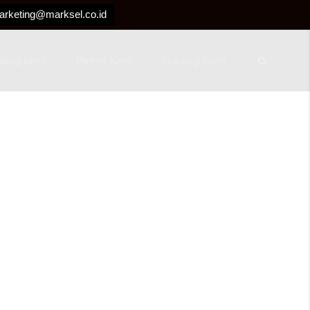
arketing@marksel.co.id
ntang Kami
Partner Kami
Hubungi Kami