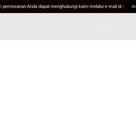
an pemesanan Anda dapat menghubungi kami melalui e-mail di :
m
Produk Kami
Te