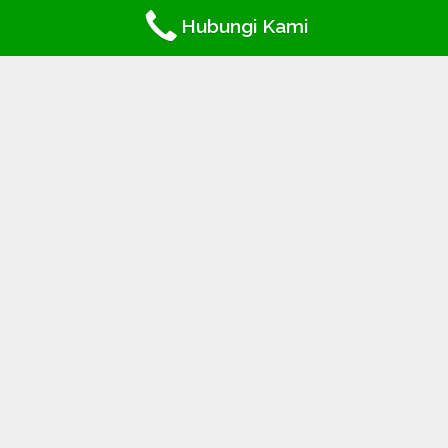
Jawa Barat 16810
Hubungi Kami
P : (021) 87920515
M :
marketing@marksel.co.id
Follow us
Penyedia Bahan Baku Industri
Makanan
PT. MARKAINDO SELARAS merupakan perusahaan
swasta Indonesia yang bergerak dalam bidang
pengadaan bahan baku untuk industri makanan.