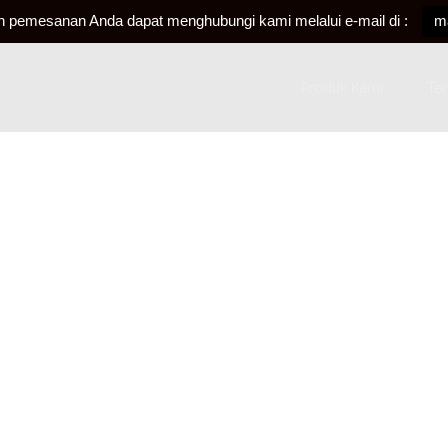
an pemesanan Anda dapat menghubungi kami melalui e-mail di :
m
Produk Kami
Te