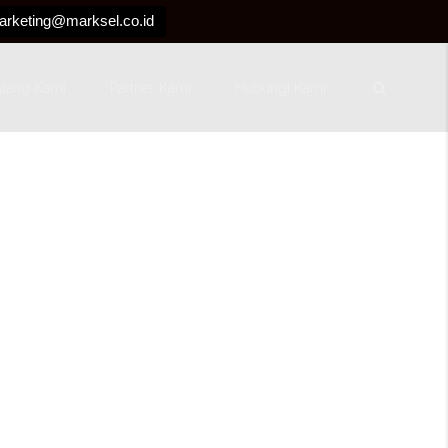
arketing@marksel.co.id
ntang Kami
Partner Kami
Hubungi Kami